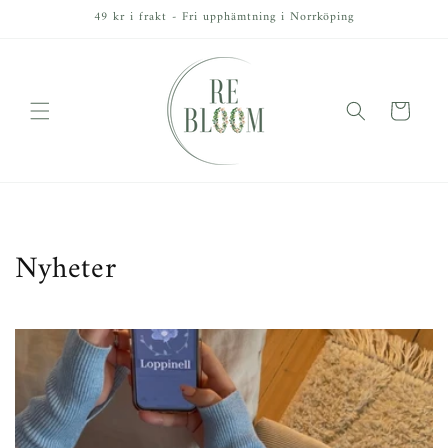
vidare
49 kr i frakt - Fri upphämtning i Norrköping
till
innehåll
Varukorg
Nyheter