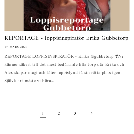
REPORTAGE - loppisinspiratör Erika Gubbetorp
17 MARS 2023
REPORTAGE LOPPISINSPIRATÖR - Erika @gubbetorp ❣️Ni
känner säkert till det mest bedårande lilla torp där Erika och
Alex skapar magi och låter loppisfynd få sin rätta plats igen.
Självklart måste vi höra...
1
2
3