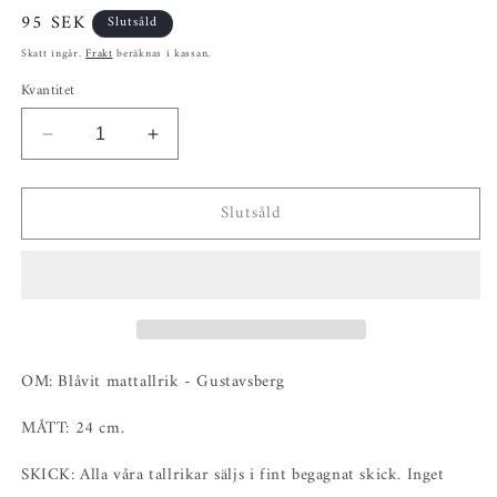
Ordinarie
95 SEK
Slutsåld
pris
Skatt ingår.
Frakt
beräknas i kassan.
Kvantitet
Minska
Öka
kvantitet
kvantitet
för
för
Slutsåld
Blåvit
Blåvit
mattallrik
mattallrik
-
-
Gustavsberg
Gustavsberg
OM: Blåvit mattallrik - Gustavsberg
MÅTT: 24 cm.
SKICK: Alla våra tallrikar säljs i fint begagnat skick. Inget