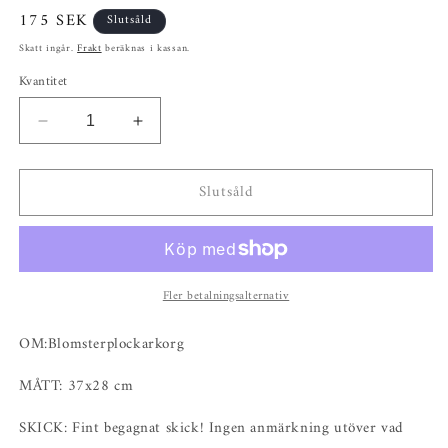
Ordinarie
175 SEK
Slutsåld
pris
Skatt ingår.
Frakt
beräknas i kassan.
Kvantitet
Minska
Öka
kvantitet
kvantitet
för
för
Slutsåld
Blomsterplockarkorg
Blomsterplockarkorg
Fler betalningsalternativ
OM:Blomsterplockarkorg
MÅTT: 37x28 cm
SKICK: Fint begagnat skick! Ingen anmärkning utöver vad