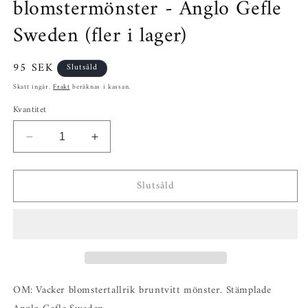
blomstermönster - Anglo Gefle
Sweden (fler i lager)
Ordinarie
95 SEK
Slutsåld
pris
Skatt ingår.
Frakt
beräknas i kassan.
Kvantitet
Minska
Öka
kvantitet
kvantitet
för
för
Slutsåld
Brunvit
Brunvit
tallrik
tallrik
med
med
blomstermönster
blomstermönster
-
-
Anglo
Anglo
Gefle
Gefle
Sweden
Sweden
OM:
Vacker blomstertallrik bruntvitt mönster. Stämplade
(fler
(fler