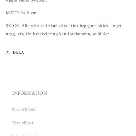
Anglo Gefle Sweden.
i
i
lager)
lager)
MÅTT: 24,5 cm.
SKICK: Alla våra tallrikar säljs i fint begagnat skick. Inget
nagg, viss fin krackelering kan förekomma, se bilder.
DELA
INFORMATION
Om ReBloom
Våra villkor