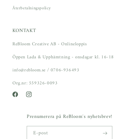
Återbetalningspolicy
KONTAKT
ReBloom Creative AB - Onlineloppis
Öppen Lada & Upphämtning - onsdagar kl. 16-18
info@rebloom.se / 0706-936493
Org.nr: 559326-0093
Facebook
Instagram
Prenumerera på ReBloom´s nyhetsbrev!
E-post