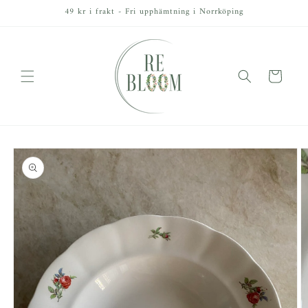
vidare
49 kr i frakt - Fri upphämtning i Norrköping
till
innehåll
Varukorg
å vidare till
roduktinformation