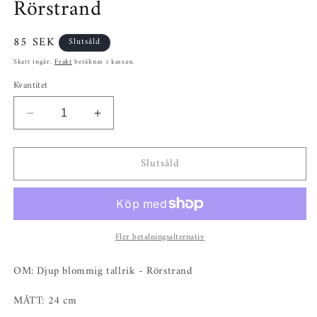
Rörstrand
Ordinarie
85 SEK
Slutsåld
pris
Skatt ingår.
Frakt
beräknas i kassan.
Kvantitet
Minska
Öka
kvantitet
kvantitet
för
för
Slutsåld
Större
Större
djup
djup
blommig
blommig
tallrik
tallrik
-
-
Fler betalningsalternativ
Rörstrand
Rörstrand
OM: Djup blommig tallrik - Rörstrand
MÅTT: 24 cm