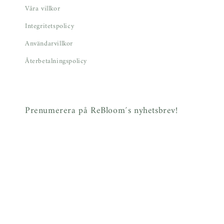
Våra villkor
Integritetspolicy
Användarvillkor
Återbetalningspolicy
Prenumerera på ReBloom´s nyhetsbrev!
E-post
© 2026,
rebloom.se - second hand och loppis online
Powered by Shopify