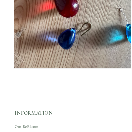
Öppna
mediet
6
i
modalfönster
INFORMATION
Om ReBloom