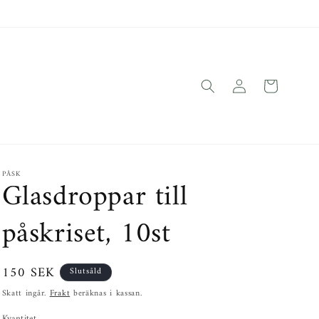
Logga
Varukorg
in
PÅSK
Glasdroppar till
påskriset, 10st
Ordinarie
150 SEK
Slutsåld
pris
Skatt ingår.
Frakt
beräknas i kassan.
Kvantitet