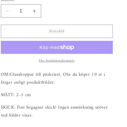
Minska
Öka
kvantitet
kvantitet
för
för
Slutsåld
Glasdroppar
Glasdroppar
till
till
påskriset,
påskriset,
10st
10st
Fler betalningsalternativ
OM:Glasdroppar till påskriset. Obs du köper 10 st i
färger enligt produktbilder.
MÅTT: 2-3 cm
SKICK: Fint begagnat skick! Ingen anmärkning utöver
vad bilder visar.