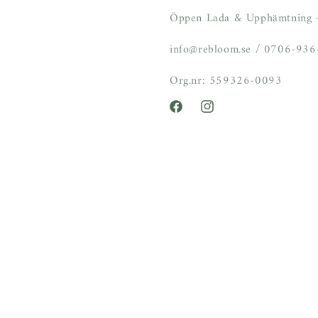
Öppen Lada & Upphämtning -
info@rebloom.se / 0706-93
Org.nr: 559326-0093
Facebook
Instagram
Betalningsmetoder