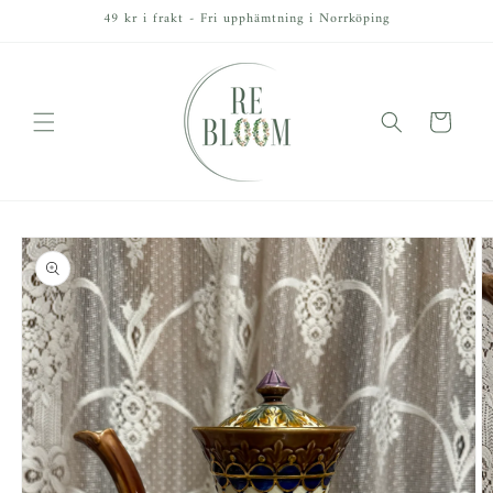
vidare
49 kr i frakt - Fri upphämtning i Norrköping
till
innehåll
Varukorg
å vidare till
roduktinformation