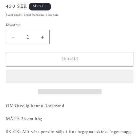
Ordinarie
450 SEK
Slutsåld
pris
Skatt ingår.
Frakt
beräknas i kassan.
Kvantitet
Minska
Öka
kvantitet
kvantitet
för
för
Slutsåld
Otrolig
Otrolig
kanna
kanna
Rörstrand
Rörstrand
OM:Otrolig kanna Rörstrand
MÅTT: 26 cm hög
SKICK: Allt vårt porslin säljs i fint begagnat skick. Inget nagg,