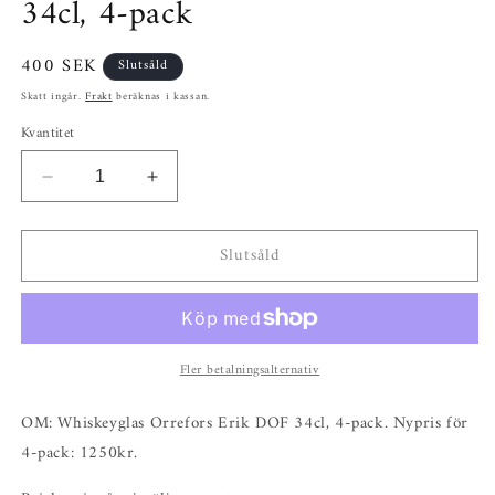
34cl, 4-pack
Ordinarie
400 SEK
Slutsåld
pris
Skatt ingår.
Frakt
beräknas i kassan.
Kvantitet
Minska
Öka
kvantitet
kvantitet
för
för
Slutsåld
Whiskeyglas
Whiskeyglas
Orrefors
Orrefors
Erik
Erik
DOF
DOF
34cl,
34cl,
Fler betalningsalternativ
4-
4-
pack
pack
OM: Whiskeyglas Orrefors Erik DOF 34cl, 4-pack. Nypris för
4-pack: 1250kr.