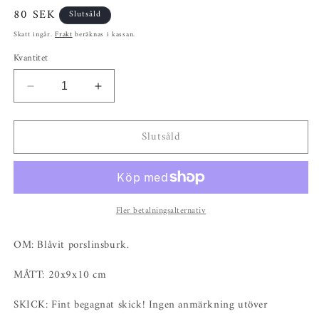
Ordinarie
80 SEK
Slutsåld
pris
Skatt ingår.
Frakt
beräknas i kassan.
Kvantitet
Minska
Öka
kvantitet
kvantitet
för
för
Slutsåld
Blåvit
Blåvit
porslinsburk
porslinsburk
~
~
SOCKER
SOCKER
Fler betalningsalternativ
OM: Blåvit porslinsburk.
MÅTT: 20x9x10 cm
SKICK: Fint begagnat skick! Ingen anmärkning utöver