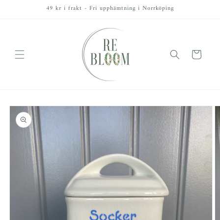
vidare
49 kr i frakt - Fri upphämtning i Norrköping
till
innehåll
Varukorg
å vidare till
roduktinformation