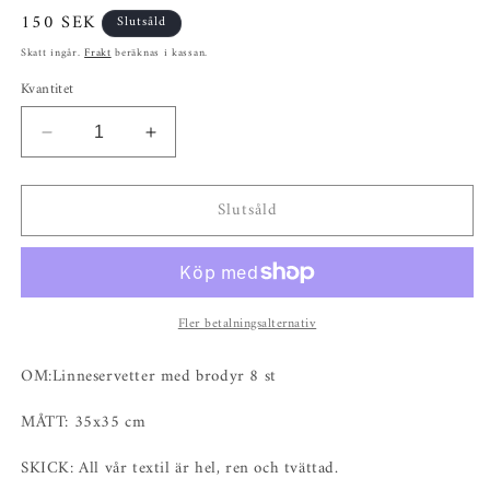
Ordinarie
150 SEK
Slutsåld
pris
Skatt ingår.
Frakt
beräknas i kassan.
Kvantitet
Minska
Öka
kvantitet
kvantitet
för
för
Slutsåld
Linneservetter
Linneservetter
med
med
brodyr
brodyr
8
8
st
st
Fler betalningsalternativ
OM:Linneservetter med brodyr 8 st
MÅTT: 35x35 cm
SKICK: All vår textil är hel, ren och tvättad.