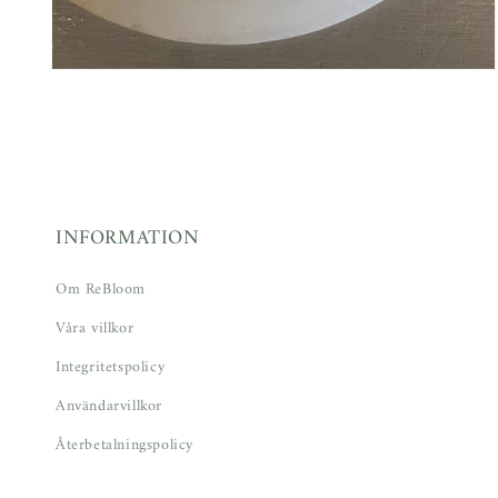
Öppna
mediet
2
i
modalfönster
INFORMATION
Om ReBloom
Våra villkor
Integritetspolicy
Användarvillkor
Återbetalningspolicy