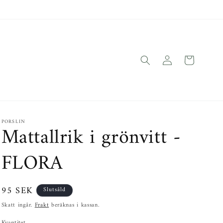
Logga
Varukorg
in
PORSLIN
Mattallrik i grönvitt -
FLORA
Ordinarie
95 SEK
Slutsåld
pris
Skatt ingår.
Frakt
beräknas i kassan.
Kvantitet