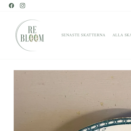
vidare
Facebook
till
Instagram
innehåll
SENASTE SKATTERNA
ALLA SK
Gå vidare till
produktinformation