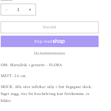
Minska
Öka
kvantitet
kvantitet
för
för
Slutsåld
Mattallrik
Mattallrik
i
i
grönvitt
grönvitt
-
-
FLORA
FLORA
Fler betalningsalternativ
OM: Mattallrik i grönvitt - FLORA
MÅTT: 24 cm
SKICK: Alla våra tallrikar säljs i fint begagnat skick.
Inget nagg, viss fin krackelering kan förekomma, se
bilder.