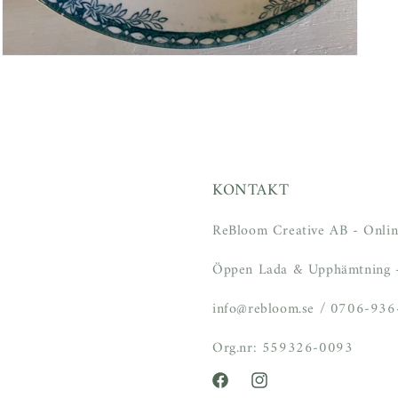
Öppna
mediet
3
i
modalfönster
KONTAKT
ReBloom Creative AB - Onlin
Öppen Lada & Upphämtning -
info@rebloom.se / 0706-93
Org.nr: 559326-0093
Facebook
Instagram