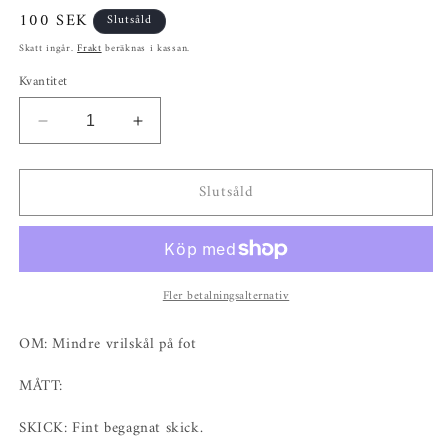
Ordinarie
100 SEK
Slutsåld
pris
Skatt ingår.
Frakt
beräknas i kassan.
Kvantitet
Minska
Öka
kvantitet
kvantitet
för
för
Slutsåld
Mindre
Mindre
vrilskål
vrilskål
på
på
fot
fot
Fler betalningsalternativ
OM: Mindre vrilskål på fot
MÅTT:
SKICK: Fint begagnat skick.