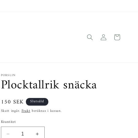
Logga
Varukorg
in
PORSLIN
Plocktallrik snäcka
Ordinarie
150 SEK
Slutsåld
pris
Skatt ingår.
Frakt
beräknas i kassan.
Kvantitet
Minska
Öka