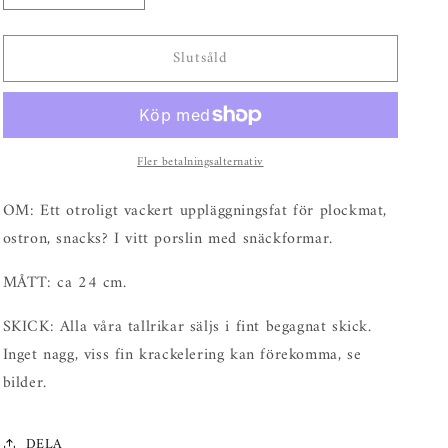
kvantitet
kvantitet
för
för
Slutsåld
Plocktallrik
Plocktallrik
snäcka
snäcka
Fler betalningsalternativ
OM: Ett otroligt vackert uppläggningsfat för plockmat,
ostron, snacks? I vitt porslin med snäckformar.
MÅTT: ca 24 cm.
SKICK: Alla våra tallrikar säljs i fint begagnat skick.
Inget nagg, viss fin krackelering kan förekomma, se
bilder.
DELA