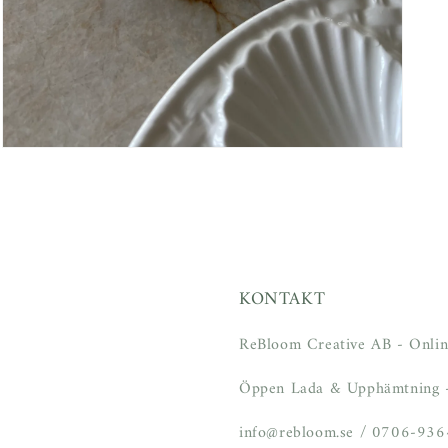
Öppna
mediet
5
i
modalfönster
KONTAKT
ReBloom Creative AB - Onlin
Öppen Lada & Upphämtning -
info@rebloom.se / 0706-93