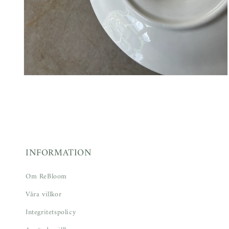
Öppna
mediet
4
i
modalfönster
INFORMATION
Om ReBloom
Våra villkor
Integritetspolicy