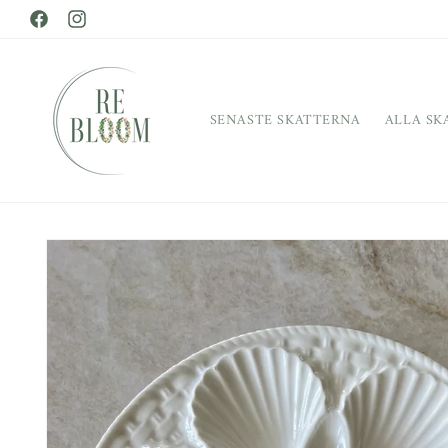
vidare
Facebook
till
Instagram
innehåll
SENASTE SKATTERNA
ALLA SK
Gå vidare till
produktinformation