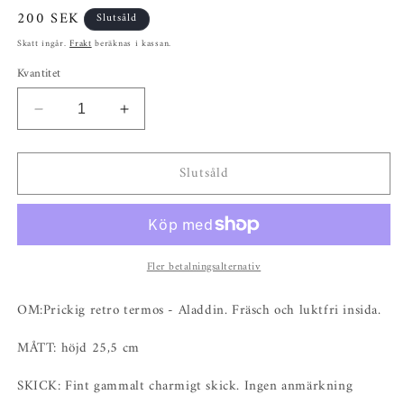
Ordinarie
200 SEK
Slutsåld
pris
Skatt ingår.
Frakt
beräknas i kassan.
Kvantitet
Minska
Öka
kvantitet
kvantitet
för
för
Slutsåld
Prickig
Prickig
retro
retro
termos
termos
-
-
Aladdin
Aladdin
Fler betalningsalternativ
OM:Prickig retro termos - Aladdin. Fräsch och luktfri insida.
MÅTT: höjd 25,5 cm
SKICK: Fint gammalt charmigt skick. Ingen anmärkning