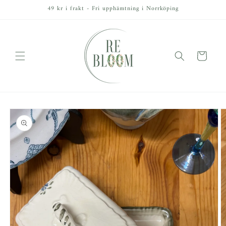
vidare
49 kr i frakt - Fri upphämtning i Norrköping
till
innehåll
Varukorg
å vidare till
roduktinformation