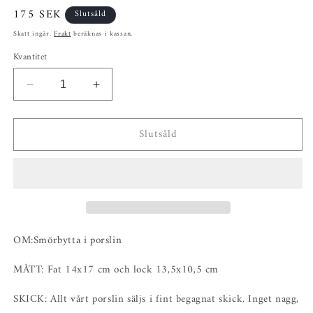
Ordinarie
175 SEK
Slutsåld
pris
Skatt ingår.
Frakt
beräknas i kassan.
Kvantitet
Minska
Öka
kvantitet
kvantitet
för
för
Slutsåld
Smörbytta
Smörbytta
i
i
porslin
porslin
OM:Smörbytta i porslin
MÅTT: Fat 14x17 cm och lock 13,5x10,5 cm
SKICK: Allt vårt porslin säljs i fint begagnat skick. Inget nagg,