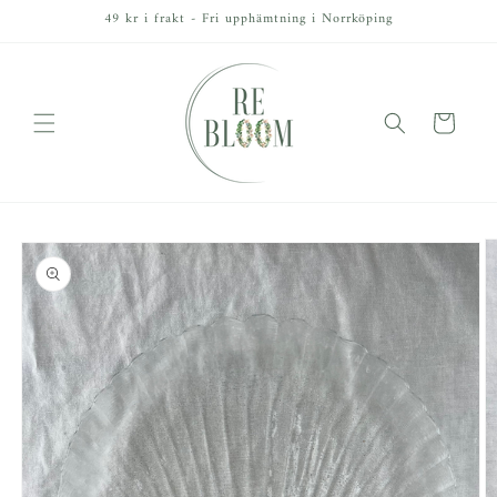
vidare
49 kr i frakt - Fri upphämtning i Norrköping
till
innehåll
Varukorg
å vidare till
roduktinformation