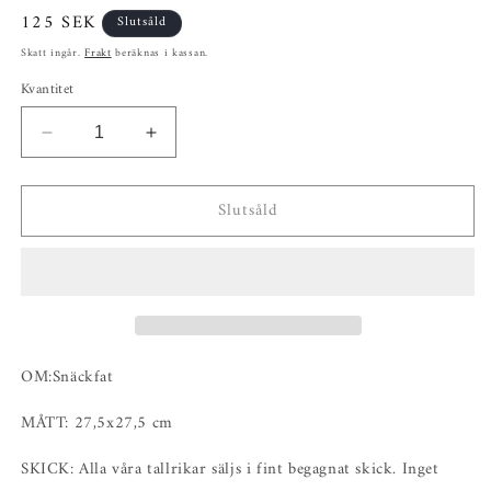
Ordinarie
125 SEK
Slutsåld
pris
Skatt ingår.
Frakt
beräknas i kassan.
Kvantitet
Minska
Öka
kvantitet
kvantitet
för
för
Slutsåld
Snäckfat
Snäckfat
OM:Snäckfat
MÅTT: 27,5x27,5 cm
SKICK: Alla våra tallrikar säljs i fint begagnat skick. Inget