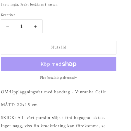
pris
Skatt ingår.
Frakt
beräknas i kassan.
Kvantitet
Minska
Öka
kvantitet
kvantitet
för
för
Slutsåld
Uppläggningsfat
Uppläggningsfat
med
med
handtag
handtag
-
-
Vinranka
Vinranka
Fler betalningsalternativ
Gefle
Gefle
OM:Uppläggningsfat med handtag - Vinranka Gefle
MÅTT: 22x15 cm
SKICK: Allt vårt porslin säljs i fint begagnat skick.
Inget nagg, viss fin krackelering kan förekomma, se