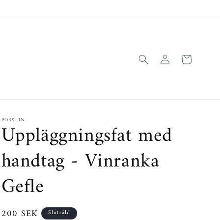
Logga
Varukorg
in
PORSLIN
Uppläggningsfat med
handtag - Vinranka
Gefle
Ordinarie
200 SEK
Slutsåld