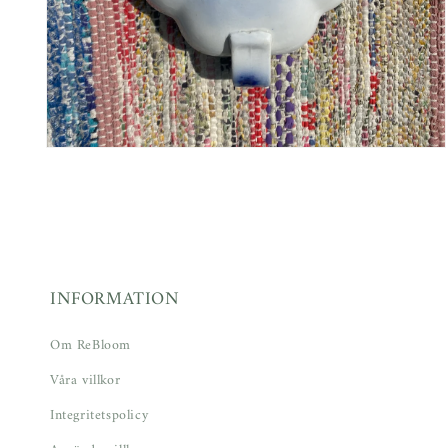
Öppna
mediet
4
i
modalfönster
INFORMATION
Om ReBloom
Våra villkor
Integritetspolicy