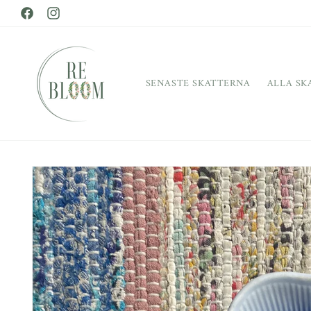
vidare
Facebook
till
Instagram
innehåll
SENASTE SKATTERNA
ALLA SK
Gå vidare till
produktinformation